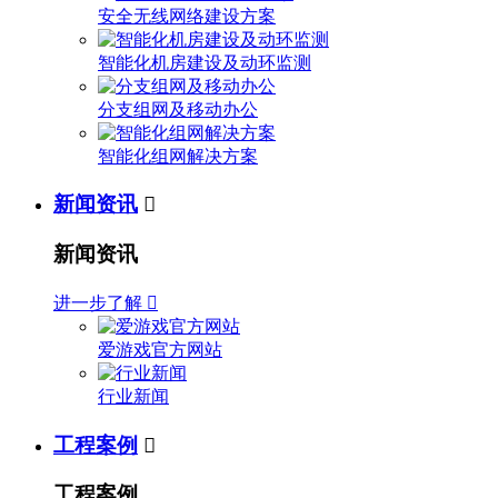
安全无线网络建设方案
智能化机房建设及动环监测
分支组网及移动办公
智能化组网解决方案
新闻资讯

新闻资讯
进一步了解

爱游戏官方网站
行业新闻
工程案例

工程案例