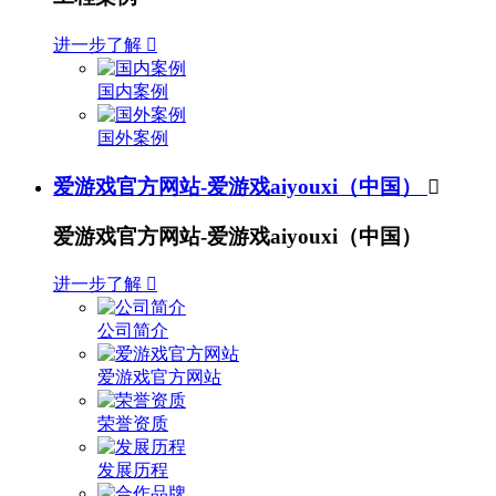
进一步了解

国内案例
国外案例
爱游戏官方网站-爱游戏aiyouxi（中国）

爱游戏官方网站-爱游戏aiyouxi（中国）
进一步了解

公司简介
爱游戏官方网站
荣誉资质
发展历程