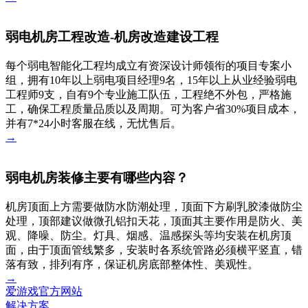
弱电机房工程改造-机房改造建设工程
每个弱电智能化工程均成立有资深设计师领衔的项目专案小
组，拥有10年以上弱电项目经理9名，15年以上从业经验弱电
工程师9支，自有9个专业施工队伍，工程绝不外包，严格施
工，确保工程质量品质以及周期。可为客户省30%项目成本，
并有7*24小时客服在线，无忧售后。
→
弱电机房装修主要有哪些内容？
机房顶面上方需要做防水防潮处理，顶面下方刷乳胶漆做防尘
处理，顶部建议做微孔铝扣天花，顶面其主要作用是防火、美
观、降噪、防尘。灯具、烟感、温感探头等均安装在机房顶
面，由于顶面管线繁多，安装时各系统管路必须横平竖直，错
落有致，排列有序，保证机房底部整体性、美观性。
→
爱游戏官方网站
解决方案