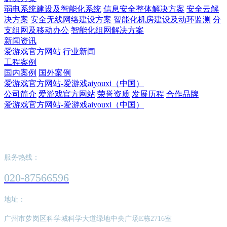
弱电系统建设及智能化系统
信息安全整体解决方案
安全云解
决方案
安全无线网络建设方案
智能化机房建设及动环监测
分
支组网及移动办公
智能化组网解决方案
新闻资讯
爱游戏官方网站
行业新闻
工程案例
国内案例
国外案例
爱游戏官方网站-爱游戏aiyouxi（中国）
公司简介
爱游戏官方网站
荣誉资质
发展历程
合作品牌
爱游戏官方网站-爱游戏aiyouxi（中国）
爱游戏官方网站-爱游戏aiyouxi（中国）
服务热线：
020-87566596
地址：
广州市萝岗区科学城科学大道绿地中央广场E栋2716室