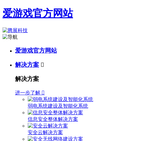
爱游戏官方网站
爱游戏官方网站
解决方案

解决方案
进一步了解

弱电系统建设及智能化系统
信息安全整体解决方案
安全云解决方案