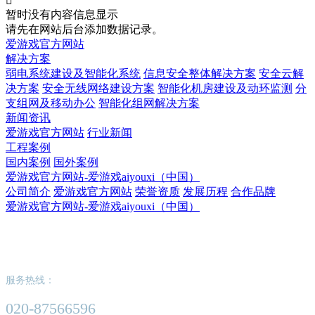

暂时没有内容信息显示
请先在网站后台添加数据记录。
爱游戏官方网站
解决方案
弱电系统建设及智能化系统
信息安全整体解决方案
安全云解
决方案
安全无线网络建设方案
智能化机房建设及动环监测
分
支组网及移动办公
智能化组网解决方案
新闻资讯
爱游戏官方网站
行业新闻
工程案例
国内案例
国外案例
爱游戏官方网站-爱游戏aiyouxi（中国）
公司简介
爱游戏官方网站
荣誉资质
发展历程
合作品牌
爱游戏官方网站-爱游戏aiyouxi（中国）
爱游戏官方网站-爱游戏aiyouxi（中国）
服务热线：
020-87566596