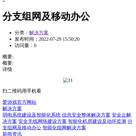

分支组网及移动办公
分类：
解决方案
发布时间：
2022-07-29 15:50:20
访问量：
0
概要:
概要:
详情
扫二维码用手机看
爱游戏官方网站
解决方案
弱电系统建设及智能化系统
信息安全整体解决方案
安全云解
决方案
安全无线网络建设方案
智能化机房建设及动环监测
分
支组网及移动办公
智能化组网解决方案
新闻资讯