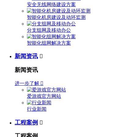
安全无线网络建设方案
智能化机房建设及动环监测
分支组网及移动办公
智能化组网解决方案
新闻资讯

新闻资讯
进一步了解

爱游戏官方网站
行业新闻
工程案例

工程案例