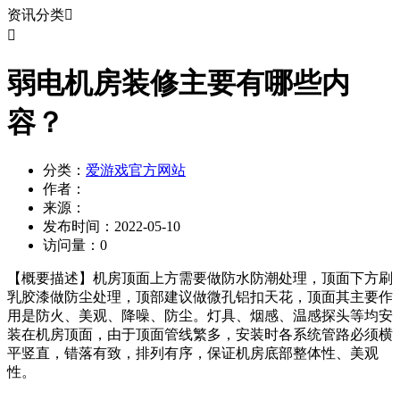
资讯分类


弱电机房装修主要有哪些内
容？
分类：
爱游戏官方网站
作者：
来源：
发布时间：
2022-05-10
访问量：
0
【概要描述】
机房顶面上方需要做防水防潮处理，顶面下方刷
乳胶漆做防尘处理，顶部建议做微孔铝扣天花，顶面其主要作
用是防火、美观、降噪、防尘。灯具、烟感、温感探头等均安
装在机房顶面，由于顶面管线繁多，安装时各系统管路必须横
平竖直，错落有致，排列有序，保证机房底部整体性、美观
性。