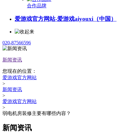
合作品牌
爱游戏官方网站-爱游戏aiyouxi（中国）
020-87566596
新闻资讯
您现在的位置：
爱游戏官方网站
>
新闻资讯
>
爱游戏官方网站
>
弱电机房装修主要有哪些内容？
新闻资讯