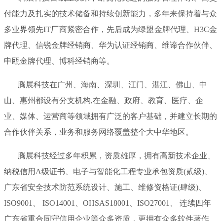
付能力及扎实的技术储备和持续创新能力，多年来保持着与众
多业界领先IT厂商紧密合作，先后成为绿盟金牌代理、H3C金
牌代理、信锐金牌经销商、华为认证经销商、维谛合作伙伴、
申瓯金牌代理、博科经销商等。
腾展科技在广州、海南、深圳、江门、湛江、佛山、中
山、惠州都设有分支机构,在金融、政府、教育、医疗、企
业、媒体、运营商等领域拥有广泛的客户基础，并建立长期的
合作伙伴关系，业务和服务网络覆盖整个大中华地区。
腾展科技经过多年积累，资质雄厚，拥有高新技术企业、
纳税信用A级证书、电子与智能化工程专业承包资质(贰级)、
广东省安全技术防范系统设计、施工、维修资格证(肆级)、
ISO9001、 ISO14001、OHSAS18001、ISO27001、 连续四年
广东省重合同守信用企业等众多资质，更拥有众多软件著作