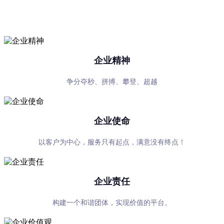
专心、专注、专业，超越自我，共赢未来
企业精神
争分夺秒、拼搏、攀登、超越
企业使命
以客户为中心，服务只有起点，满意没有终点！
企业责任
构建一个和谐团体，实现价值的平台。