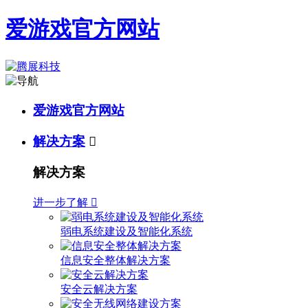
爱游戏官方网站
爱游戏官方网站
解决方案

解决方案
进一步了解

弱电系统建设及智能化系统
信息安全整体解决方案
安全云解决方案