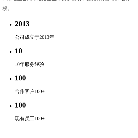
权。
2013
公司成立于2013年
10
10年服务经验
100
合作客户100+
100
现有员工100+
爱游戏官方网站