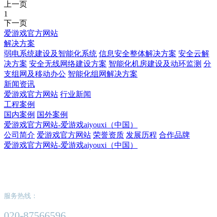
上一页
1
下一页
爱游戏官方网站
解决方案
弱电系统建设及智能化系统
信息安全整体解决方案
安全云解
决方案
安全无线网络建设方案
智能化机房建设及动环监测
分
支组网及移动办公
智能化组网解决方案
新闻资讯
爱游戏官方网站
行业新闻
工程案例
国内案例
国外案例
爱游戏官方网站-爱游戏aiyouxi（中国）
公司简介
爱游戏官方网站
荣誉资质
发展历程
合作品牌
爱游戏官方网站-爱游戏aiyouxi（中国）
爱游戏官方网站-爱游戏aiyouxi（中国）
服务热线：
020-87566596