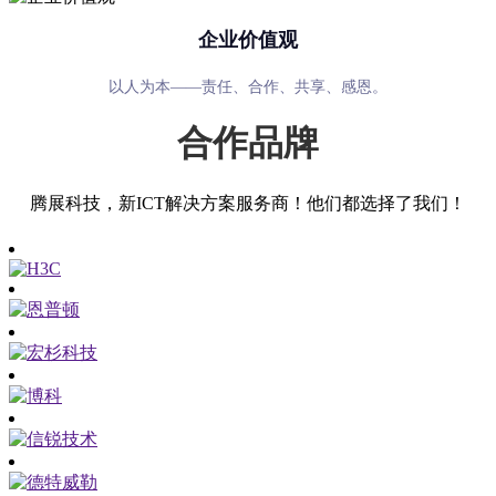
企业价值观
以人为本——责任、合作、共享、感恩。
合作品牌
腾展科技，新ICT解决方案服务商！他们都选择了我们！