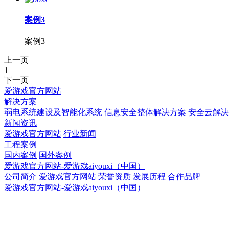
案例3
案例3
上一页
1
下一页
爱游戏官方网站
解决方案
弱电系统建设及智能化系统
信息安全整体解决方案
安全云解决
新闻资讯
爱游戏官方网站
行业新闻
工程案例
国内案例
国外案例
爱游戏官方网站-爱游戏aiyouxi（中国）
公司简介
爱游戏官方网站
荣誉资质
发展历程
合作品牌
爱游戏官方网站-爱游戏aiyouxi（中国）
爱游戏官方网站-爱游戏aiyouxi（中国）