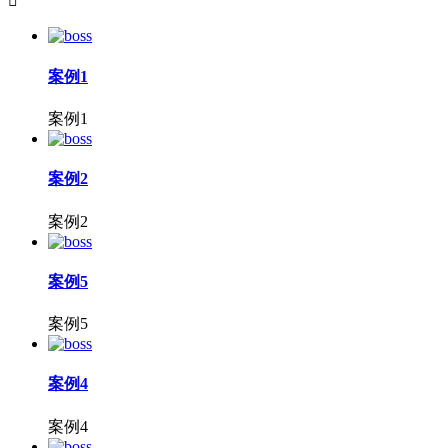

案例1
案例1
案例2
案例2
案例5
案例5
案例4
案例4