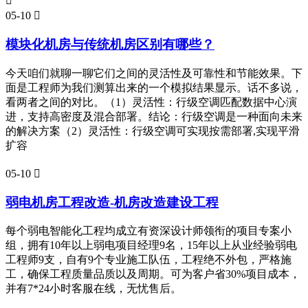

05-10

模块化机房与传统机房区别有哪些？
今天咱们就聊一聊它们之间的灵活性及可靠性和节能效果。下
面是工程师为我们测算出来的一个模拟结果显示。话不多说，
看两者之间的对比。（1）灵活性：行级空调匹配数据中心演
进，支持高密度及混合部署。结论：行级空调是一种面向未来
的解决方案（2）灵活性：行级空调可实现按需部署,实现平滑
扩容
05-10

弱电机房工程改造-机房改造建设工程
每个弱电智能化工程均成立有资深设计师领衔的项目专案小
组，拥有10年以上弱电项目经理9名，15年以上从业经验弱电
工程师9支，自有9个专业施工队伍，工程绝不外包，严格施
工，确保工程质量品质以及周期。可为客户省30%项目成本，
并有7*24小时客服在线，无忧售后。