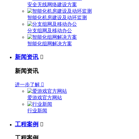
安全无线网络建设方案
智能化机房建设及动环监测
分支组网及移动办公
智能化组网解决方案
新闻资讯

新闻资讯
进一步了解

爱游戏官方网站
行业新闻
工程案例

工程案例