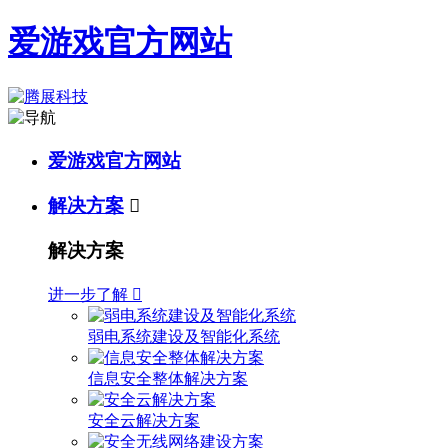
爱游戏官方网站
爱游戏官方网站
解决方案

解决方案
进一步了解

弱电系统建设及智能化系统
信息安全整体解决方案
安全云解决方案