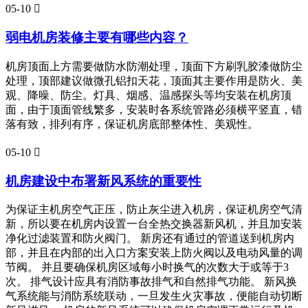
05-10

弱电机房装修主要有哪些内容？
机房顶面上方需要做防水防潮处理，顶面下方刷乳胶漆做防尘
处理，顶部建议做微孔铝扣天花，顶面其主要作用是防火、美
观、降噪、防尘。灯具、烟感、温感探头等均安装在机房顶
面，由于顶面管线繁多，安装时各系统管路必须横平竖直，错
落有致，排列有序，保证机房底部整体性、美观性。
05-10

机房建设中布署新风系统的重要性
为保证主机房空气正压，防止灰尘进入机房，保证机房空气清
新，所以要在机房内设置一台全热交换器新风机，并且加安装
净化过滤装置和防火阀门。 新房还有通过的管道送到机房内
部，并且在内部的出入口方案安装上防火阀以及电动风量的调
节阀。 并且要确保机房区域每小时换气的次数大于或等于3
次。 排气设计应具有消防事故排气和自然排气功能。 新风换
气系统能与消防系统联动，一旦发生火灾事故，便能自动切断