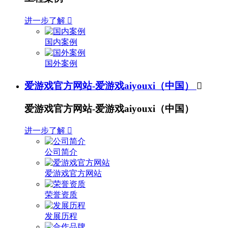
进一步了解

国内案例
国外案例
爱游戏官方网站-爱游戏aiyouxi（中国）

爱游戏官方网站-爱游戏aiyouxi（中国）
进一步了解

公司简介
爱游戏官方网站
荣誉资质
发展历程