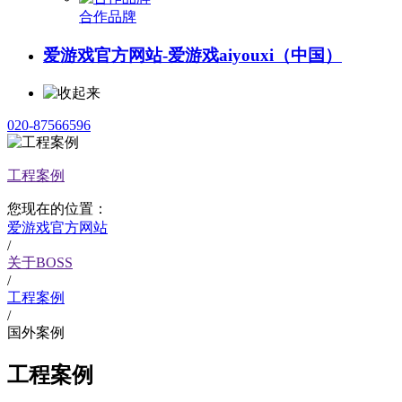
合作品牌
爱游戏官方网站-爱游戏aiyouxi（中国）
020-87566596
工程案例
您现在的位置：
爱游戏官方网站
/
关于BOSS
/
工程案例
/
国外案例
工程案例