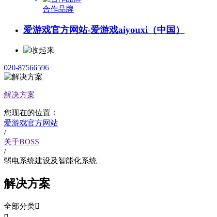
合作品牌
爱游戏官方网站-爱游戏aiyouxi（中国）
020-87566596
解决方案
您现在的位置：
爱游戏官方网站
/
关于BOSS
/
弱电系统建设及智能化系统
解决方案
全部分类
