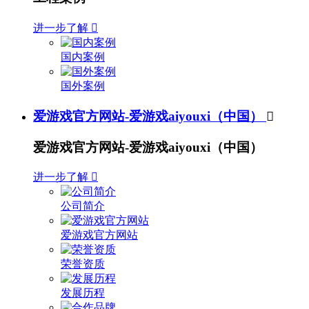
进一步了解

国内案例
国外案例
爱游戏官方网站-爱游戏aiyouxi（中国）

爱游戏官方网站-爱游戏aiyouxi（中国）
进一步了解

公司简介
爱游戏官方网站
荣誉资质
发展历程