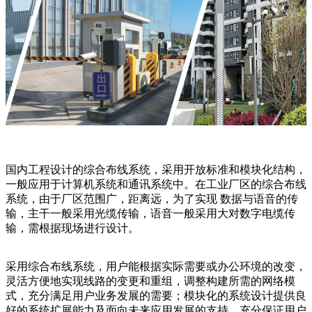
国内工程设计的综合布线系统，采用开放标准和模块化结构，
一般应用于计算机系统和通讯系统中。在工业厂区的综合布线
系统，由于厂区范围广，距离远，为了实现 数据与语音的传
输，主干一般采用光缆传输，语音一般采用大对数字电缆传
输，需根据现场进行设计。
采用综合布线系统，用户能根据实际需要或办公环境的改变，
灵活方便地实现线路的变更和重组，调整构建所需的网络模
式，充分满足用户业务发展的需要；模块化的系统设计提供良
好的系统扩展能力及面向未来应用发展的支持，充分保证用户