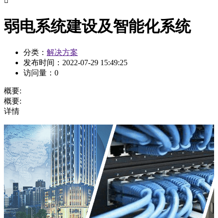

弱电系统建设及智能化系统
分类：
解决方案
发布时间：
2022-07-29 15:49:25
访问量：
0
概要:
概要:
详情